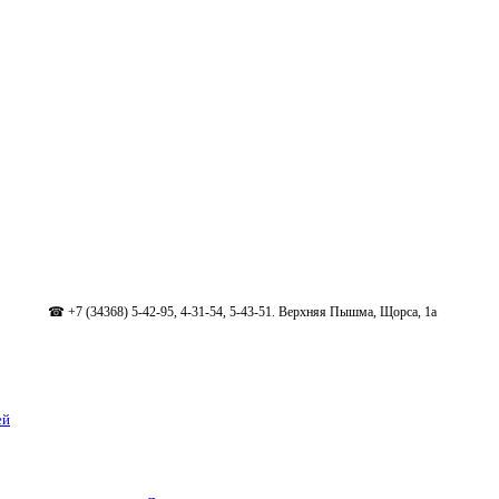
☎ +7 (34368) 5-42-95, 4-31-54, 5-43-51. Верхняя Пышма, Щорса, 1а
ей