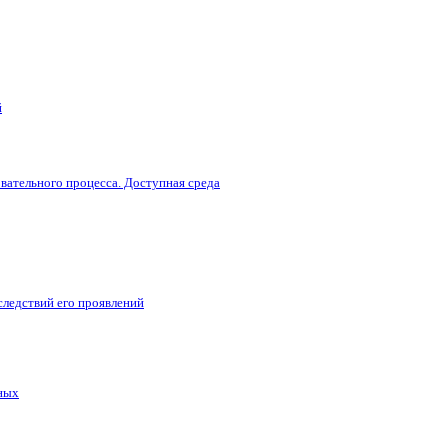
й
вательного процесса. Доступная среда
следствий его проявлений
ных