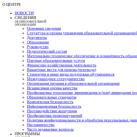
О ЦЕНТРЕ
НОВОСТИ
СВЕДЕНИЯ
ОБ ОБРАЗОВАТЕЛЬНОЙ
ОРГАНИЗАЦИИ
Основные сведения
Структура и органы управления образовательной организацие
Документы
Образование
Руководство
Педагогический состав
Материально-техническое обеспечение и оснащённость образо
Платные образовательные услуги
Финансово-хозяйственная деятельность
Вакантные места для приема (перевода)
Стипендии и иные виды поддержки обучающихся
Международное сотрудничество
Организация питания в образовательной организации
Независимая оценка качества
Профилактика терроризма, минимизация и (или) ликвидация по
Образовательные стандарты
Комплексная безопасность
Информационная безопасность
Противодействие коррупции
Профилактика правонарушений
Политика конфиденциальности и обработки персональных дан
Наставничество
Часто задаваемые вопросы
ПРОГРАММЫ