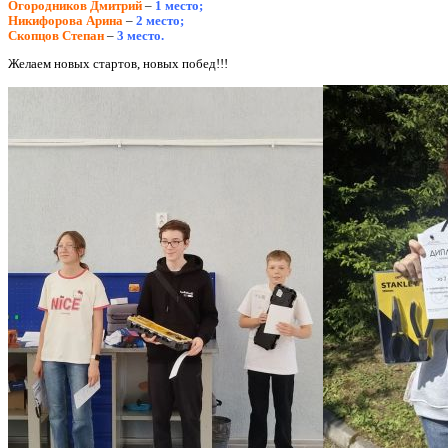
Огородников Дмитрий
–
1 место;
Никифорова Арина
–
2 место;
Скопцов Степан
–
3 место.
Желаем новых стартов, новых побед!!!