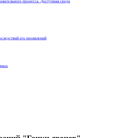
овательного процесса. Доступная среда
оследствий его проявлений
анных