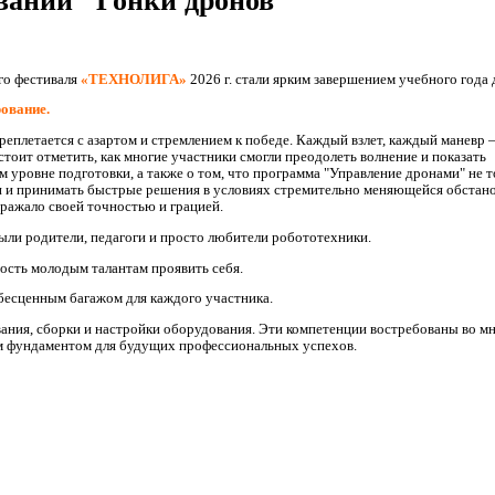
ваний "Гонки дронов"
го фестиваля
«ТЕХНОЛИГА»
2026 г. стали ярким завершением учебного год
ование.
реплетается с азартом и стремлением к победе. Каждый взлет, каждый маневр –
тоит отметить, как многие участники смогли преодолеть волнение и показать
 уровне подготовки, а также о том, что программа "Управление дронами" не т
ями и принимать быстрые решения в условиях стремительно меняющейся обстано
ражало своей точностью и грацией.
были родители, педагоги и просто любители робототехники.
сть молодым талантам проявить себя.
 бесценным багажом для каждого участника.
ания, сборки и настройки оборудования. Эти компетенции востребованы во м
ным фундаментом для будущих профессиональных успехов.