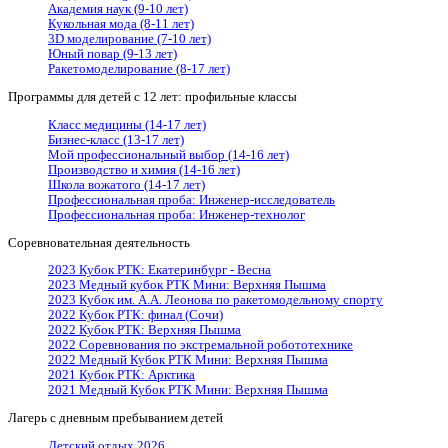
Академия наук (9-10 лет)
Кукольная мода (8-11 лет)
3D моделирование (7-10 лет)
Юный повар (9-13 лет)
Ракетомоделирование (8-17 лет)
Программы для детей с 12 лет: профильные классы
Класс медицины (14-17 лет)
Бизнес-класс (13-17 лет)
Мой профессиональный выбор (14-16 лет)
Производство и химия (14-16 лет)
Школа вожатого (14-17 лет)
Профессиональная проба: Инженер-исследователь
Профессиональная проба: Инженер-технолог
Соревновательная деятельность
2023 Кубок РТК: Екатеринбург - Весна
2023 Медный кубок РТК Мини: Верхняя Пышма
2023 Кубок им. А.А. Леонова по ракетомодельному спорту
2022 Кубок РТК: финал (Сочи)
2022 Кубок РТК: Верхняя Пышма
2022 Cоревнования по экстремальной робототехнике
2022 Медный Кубок РТК Мини: Верхняя Пышма
2021 Кубок РТК: Арктика
2021 Медный Кубок РТК Мини: Верхняя Пышма
Лагерь с дневным пребыванием детей
Детский отдых 2026