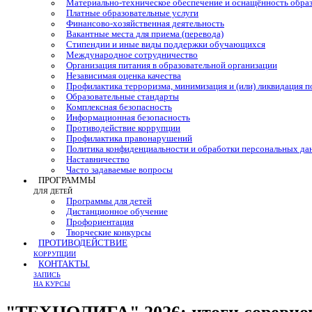
Материально-техническое обеспечение и оснащённость образ
Платные образовательные услуги
Финансово-хозяйственная деятельность
Вакантные места для приема (перевода)
Стипендии и иные виды поддержки обучающихся
Международное сотрудничество
Организация питания в образовательной организации
Независимая оценка качества
Профилактика терроризма, минимизация и (или) ликвидация п
Образовательные стандарты
Комплексная безопасность
Информационная безопасность
Противодействие коррупции
Профилактика правонарушений
Политика конфиденциальности и обработки персональных д
Наставничество
Часто задаваемые вопросы
ПРОГРАММЫ
ДЛЯ ДЕТЕЙ
Программы для детей
Дистанционное обучение
Профориентация
Творческие конкурсы
ПРОТИВОДЕЙСТВИЕ
КОРРУПЦИИ
КОНТАКТЫ.
ЗАПИСЬ
НА КУРСЫ