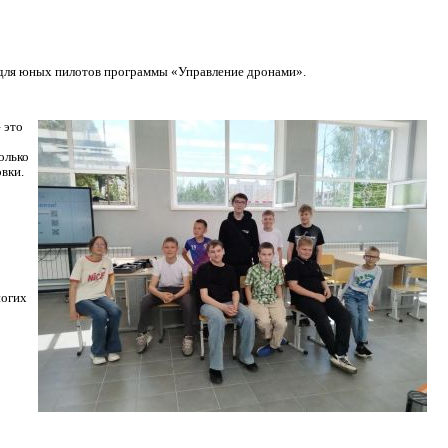
а для юных пилотов программы «Управление дронами».
 это
олько
вки.
ногих