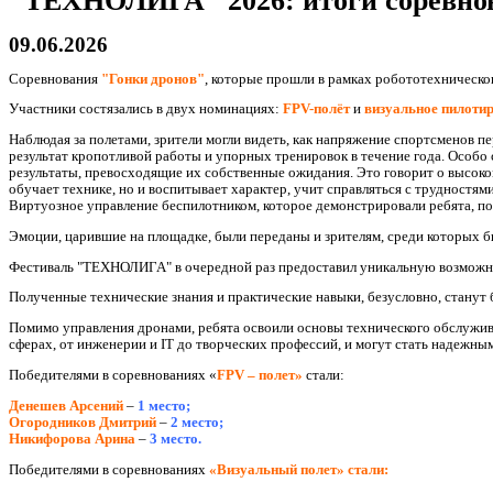
"ТЕХНОЛИГА" 2026: итоги соревно
09.06.2026
Соревнования
"Гонки дронов"
, которые прошли в рамках робототехническо
Участники состязались в двух номинациях:
FPV-полёт
и
визуальное пилотир
Наблюдая за полетами, зрители могли видеть, как напряжение спортсменов пе
результат кропотливой работы и упорных тренировок в течение года. Особо с
результаты, превосходящие их собственные ожидания. Это говорит о высоком
обучает технике, но и воспитывает характер, учит справляться с трудност
Виртуозное управление беспилотником, которое демонстрировали ребята, по
Эмоции, царившие на площадке, были переданы и зрителям, среди которых 
Фестиваль "ТЕХНОЛИГА" в очередной раз предоставил уникальную возможно
Полученные технические знания и практические навыки, безусловно, станут
Помимо управления дронами, ребята освоили основы технического обслужив
сферах, от инженерии и IT до творческих профессий, и могут стать надеж
Победителями в соревнованиях «
FPV – полет»
стали:
Денешев Арсений
–
1 место;
Огородников Дмитрий
–
2 место;
Никифорова Арина
–
3 место.
Победителями в соревнованиях
«Визуальный полет» стали: