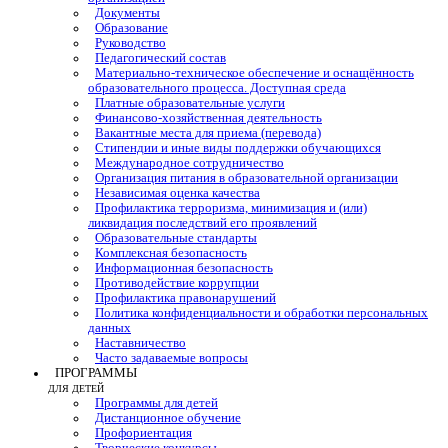
Документы
Образование
Руководство
Педагогический состав
Материально-техническое обеспечение и оснащённость
образовательного процесса. Доступная среда
Платные образовательные услуги
Финансово-хозяйственная деятельность
Вакантные места для приема (перевода)
Стипендии и иные виды поддержки обучающихся
Международное сотрудничество
Организация питания в образовательной организации
Независимая оценка качества
Профилактика терроризма, минимизация и (или)
ликвидация последствий его проявлений
Образовательные стандарты
Комплексная безопасность
Информационная безопасность
Противодействие коррупции
Профилактика правонарушений
Политика конфиденциальности и обработки персональных
данных
Наставничество
Часто задаваемые вопросы
ПРОГРАММЫ
ДЛЯ ДЕТЕЙ
Программы для детей
Дистанционное обучение
Профориентация