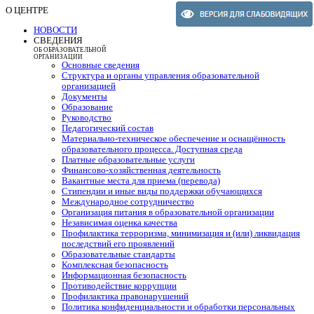
О ЦЕНТРЕ
НОВОСТИ
СВЕДЕНИЯ
ОБ ОБРАЗОВАТЕЛЬНОЙ
ОРГАНИЗАЦИИ
Основные сведения
Структура и органы управления образовательной
организацией
Документы
Образование
Руководство
Педагогический состав
Материально-техническое обеспечение и оснащённость
образовательного процесса. Доступная среда
Платные образовательные услуги
Финансово-хозяйственная деятельность
Вакантные места для приема (перевода)
Стипендии и иные виды поддержки обучающихся
Международное сотрудничество
Организация питания в образовательной организации
Независимая оценка качества
Профилактика терроризма, минимизация и (или) ликвидация
последствий его проявлений
Образовательные стандарты
Комплексная безопасность
Информационная безопасность
Противодействие коррупции
Профилактика правонарушений
Политика конфиденциальности и обработки персональных