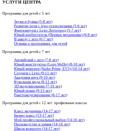
УСЛУГИ ЦЕНТРА
Программы для детей с 5 лет
Звуки и буквы (5-8 лет)
Развитие речи с lego-технологиями (5-6 лет)
Фантазируем с Lego.Легогород (5-7 лет)
Юный изобретатель (Первые механизмы) (6-8 лет)
В школу с лего (6-7 лет)
Отзывы о программах для детей
Программы для детей с 7 лет
Английский с лего (7-8 лет)
Юный конструктор (Lego WeDo) (8-10 лет)
Юный инженер (Spike Prime, EV3) (10-14 лет)
Создаем с Lego (9-11 лет)
Академия наук (9-10 лет)
Кукольная мода (8-11 лет)
3D моделирование (7-10 лет)
Юный повар (9-13 лет)
Ракетомоделирование (8-17 лет)
Программы для детей с 12 лет: профильные классы
Класс медицины (14-17 лет)
Бизнес-класс (13-17 лет)
Мой профессиональный выбор (14-16 лет)
Производство и химия (14-16 лет)
Школа вожатого (14-17 лет)